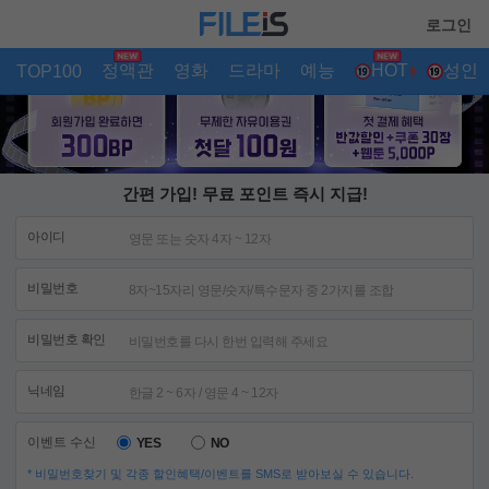
로그인
정액관
영화
드라마
예능
성인
AI
HOT
TOP100
간편 가입! 무료 포인트 즉시 지급!
아이디
비밀번호
비밀번호 확인
닉네임
이벤트 수신
YES
NO
* 비밀번호찾기 및 각종 할인혜택/이벤트를 SMS로 받아보실 수 있습니다.